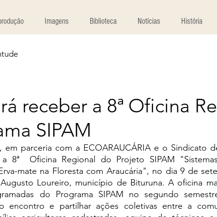
produção
Imagens
Biblioteca
Notícias
História
ntude
irá receber a 8ª Oficina R
rama SIPAM
á, em parceria com a ECOARAUCÁRIA e o Sindicato de
 a 8ª  Oficina Regional do Projeto SIPAM "Sistemas 
rva-mate na Floresta com Araucária", no dia 9 de sete
gusto Loureiro, município de Bituruna. A oficina ma
ogramadas do Programa SIPAM no segundo semestr
o encontro e partilhar ações coletivas entre a com