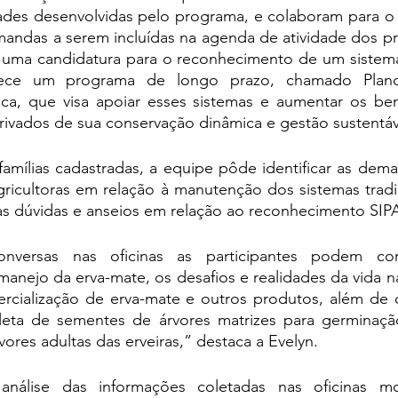
dades desenvolvidas pelo programa, e colaboram para o 
das a serem incluídas na agenda de atividade dos pr
uma candidatura para o reconhecimento de um sistema
ece um programa de longo prazo, chamado Plan
a, que visa apoiar esses sistemas e aumentar os benef
erivados de sua conservação dinâmica e gestão sustentáv
amílias cadastradas, a equipe pôde identificar as dema
gricultoras em relação à manutenção dos sistemas tradi
 dúvidas e anseios em relação ao reconhecimento SIP
versas nas oficinas as participantes podem comp
anejo da erva-mate, os desafios e realidades da vida n
cialização de erva-mate e outros produtos, além de d
leta de sementes de árvores matrizes para germinaçã
vores adultas das erveiras,” destaca a Evelyn.
nálise das informações coletadas nas oficinas mos