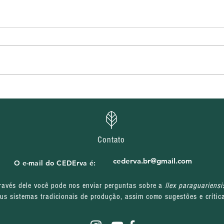
CEDErva divulga
CEDE
homologação das inscrições
selet
e cronograma de entrevistas
pres
de processos seletivos do
proj
projeto Água, Terra e Futuro
Juve
Contato
Mov
cederva.br@gmail.com
O e-mail do CEDErva é:
ravés dele você pode nos enviar perguntas sobre a
Ilex paraguariensi
us sistemas tradicionais de produção, assim como sugestões e crític