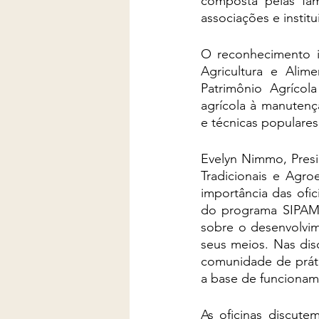
composta pelas famí
associações e instit
O reconhecimento i
Agricultura e Ali
Patrimônio Agrícola
agrícola à manutençã
e técnicas populares
Evelyn Nimmo, Pres
Tradicionais e Agro
importância das ofic
do programa SIPAM t
sobre o desenvolvim
seus meios. Nas dis
comunidade de práti
a base de funciona
As oficinas discut