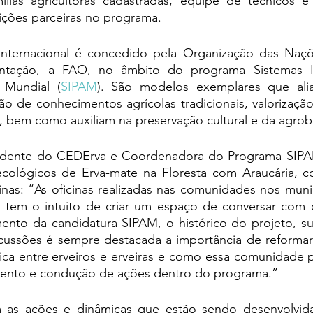
lias agricultoras cadastradas, equipe de técnicos e 
uições parceiras no programa. 
nternacional é concedido pela Organização das Naçõ
mentação, a FAO, no âmbito do programa Sistemas I
 Mundial (
SIPAM
). São modelos exemplares que ali
o de conhecimentos agrícolas tradicionais, valorização 
, bem como auxiliam na preservação cultural e da agrob
idente do CEDErva e Coordenadora do Programa SIPAM
ecológicos de Erva-mate na Floresta com Araucária, c
inas: “As oficinas realizadas nas comunidades nos munic
em o intuito de criar um espaço de conversar com os
ento da candidatura SIPAM, o histórico do projeto, sua
cussões é sempre destacada a importância de reformar e
ca entre erveiros e erveiras e como essa comunidade p
mento e condução de ações dentro do programa.”
em as ações e dinâmicas que estão sendo desenvolvid