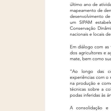
último ano de ativi
mapeamento de deman
desenvolvimento de 
um SIPAM estabel
Conservação Dinâmic
nacionais e locais d
Em diálogo com as f
dos agricultores e a
mate, bem como suas
“Ao longo das con
experiências com o m
na produção e comer
técnicas sobre a co
podas inferidas às ár
A consolidação e a