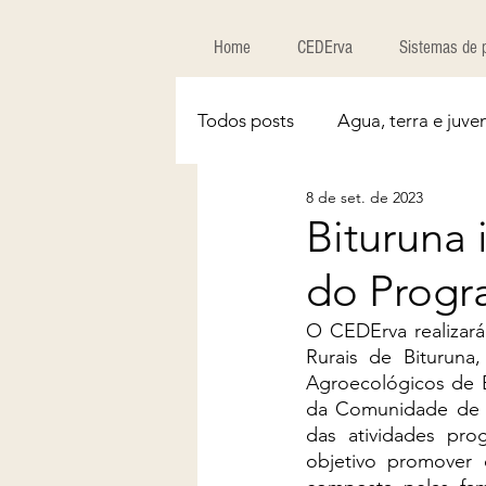
Home
CEDErva
Sistemas de 
Todos posts
Agua, terra e juve
8 de set. de 2023
Bituruna 
do Prog
O CEDErva realizar
Rurais de Bituruna,
Agroecológicos de E
da Comunidade de Au
das atividades pr
objetivo promover 