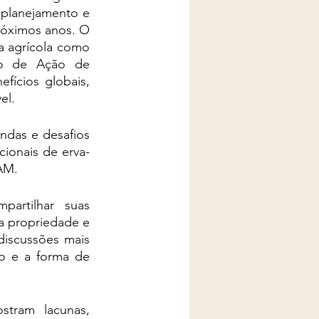
planejamento e 
óximos anos. O 
 agrícola como 
o de Ação de 
ícios globais, 
el. 
ndas e desafios 
cionais de erva-
AM. 
artilhar suas 
a propriedade e 
iscussões mais 
o e a forma de 
tram lacunas, 