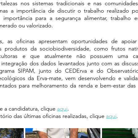
talezas nos sistemas tradicionais e nas comunidades
inas a importância de discutir o trabalho realizado po
 importância para a segurança alimentar, trabalho 
erado ou valorizado.
s, as oficinas apresentam oportunidades de apoiar
 produtos da sociobiodiversidade, como frutos nati
ricultoras e que atualmente não possuem uma cad
integração dos dados levantados junto com as discuss
rograma SIPAM, junto do CEDErva e do Observatório
oecológicos da Erva-mate, vem desenvolvendo e valid
ados para melhoramento da renda e bem-estar das fam
e a candidatura, clique 
aqui
.
tório das últimas oficinas realizadas, clique 
aqui
.