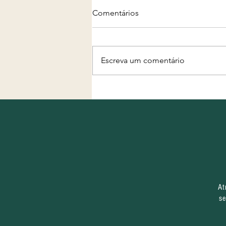
Comentários
Escreva um comentário
Projeto "Água, Terra e
Futuro" completa primeiro
mês de execução com
equipe formada e início das
ações nos territórios
At
se