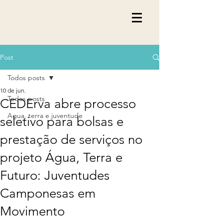
Post
Todos posts
10 de jun.
Todos posts
CEDErva abre processo
Agua, terra e juventude
seletivo para bolsas e
prestação de serviços no
projeto Água, Terra e
Futuro: Juventudes
Camponesas em
Movimento