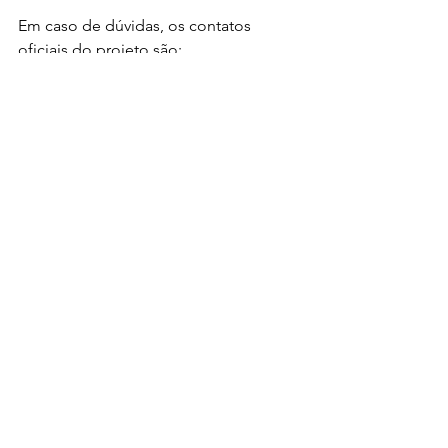
Em caso de dúvidas, os contatos 
oficiais do projeto são:
E-
mail:
projetoaguaterraefuturo@gmail.c
om
WhatsApp da Coordenação:
 (42) 99988-
4783
Agradecemos o interesse de todos(as) 
os(as) candidatos(as) e desejamos uma 
excelente participação no processo 
seletivo.
Ver tudo
Posts recentes