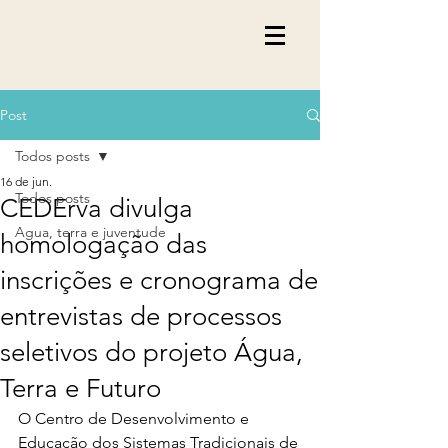
Post
Todos posts
16 de jun.
Todos posts
CEDErva divulga
Agua, terra e juventude
homologação das
inscrições e cronograma de
entrevistas de processos
seletivos do projeto Água,
Terra e Futuro
O Centro de Desenvolvimento e 
Educação dos Sistemas Tradicionais de 