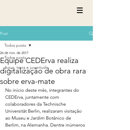
Post
Todos posts
26 de nov. de 2017
Todos posts
Equipe CEDErva realiza
Agua, terra e juventude
digitalização de obra rara
sobre erva-mate
No início deste mês, integrantes do 
CEDErva, juntamente com 
colaboradores da Technische 
Universität Berlin, realizaram visitação 
ao Museu e Jardim Botânico de 
Berlim, na Alemanha. Dentre inúmeros 