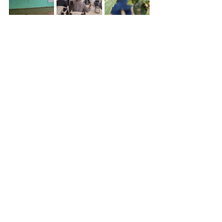
Fotos: Equipe CEDErva.
Ver tudo
Posts recentes