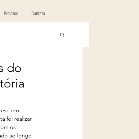
Projetos
Contato
s do
tória
teve em 
 foi realizar 
com os 
zado ao longo 