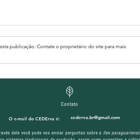
sta publicação. Contate o proprietário do site para mais
CEDErva divulga
CEDE
homologação das inscrições
selet
e cronograma de entrevistas
pres
de processos seletivos do
proj
projeto Água, Terra e Futuro
Juve
Mov
Contato
cederva.br@gmail.com
O e-mail do CEDErva é:
ravés dele você pode nos enviar perguntas sobre a
Ilex paraguariensi
us sistemas tradicionais de produção, assim como sugestões e crític