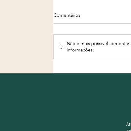
Comentários
Não é mais possível comentar e
informações.
Projeto "Água, Terra e
Futuro" completa primeiro
mês de execução com
equipe formada e início das
ações nos territórios
At
se