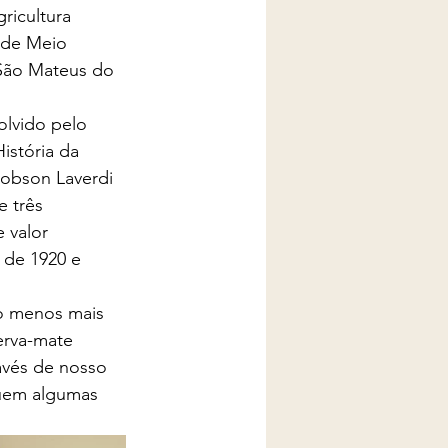
ricultura 
 de Meio 
 São Mateus do 
olvido pelo 
stória da 
Robson Laverdi 
e três 
e valor 
 de 1920 e 
ao menos mais 
erva-mate 
avés de nosso 
uem algumas 