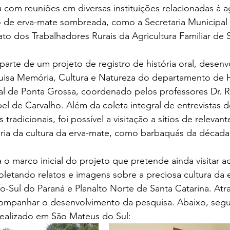
u com reuniões em diversas instituições relacionadas à ag
ão de erva-mate sombreada, como a Secretaria Municipal
to dos Trabalhadores Rurais da Agricultura Familiar de
 parte de um projeto de registro de história oral, desenv
uisa Memória, Cultura e Natureza do departamento de Hi
al de Ponta Grossa, coordenado pelos professores Dr. 
el de Carvalho. Além da coleta integral de entrevistas d
s tradicionais, foi possível a visitação a sítios de relevant
tória da cultura da erva-mate, como barbaquás da década
ta o marco inicial do projeto que pretende ainda visitar 
oletando relatos e imagens sobre a preciosa cultura da 
-Sul do Paraná e Planalto Norte de Santa Catarina. Atr
companhar o desenvolvimento da pesquisa. Abaixo, seg
ealizado em São Mateus do Sul: