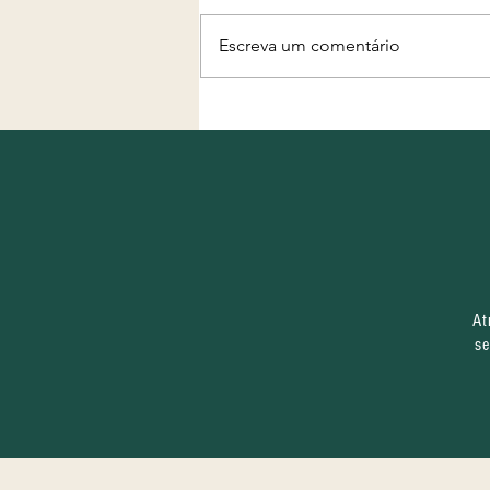
Escreva um comentário
Projeto "Água, Terra e
Futuro" completa primeiro
mês de execução com
equipe formada e início das
ações nos territórios
At
se