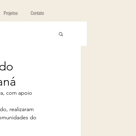
Projetos
Contato
ado
raná
a, com apoio 
 
o, realizaram 
comunidades do 