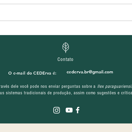
CEDErva divulga
CEDE
homologação das inscrições
selet
e cronograma de entrevistas
pres
de processos seletivos do
proj
projeto Água, Terra e Futuro
Juve
Contato
Mov
cederva.br@gmail.com
O e-mail do CEDErva é:
ravés dele você pode nos enviar perguntas sobre a
Ilex paraguariensi
us sistemas tradicionais de produção, assim como sugestões e crític