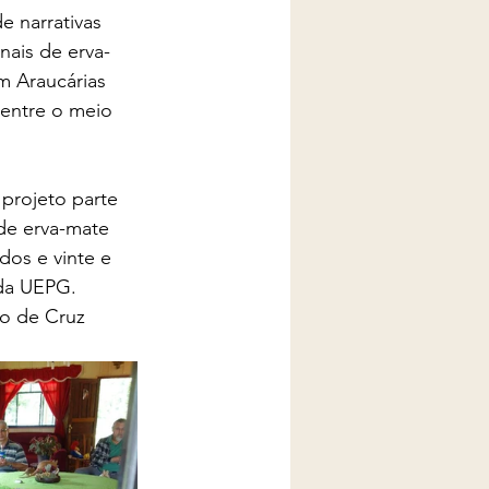
 narrativas 
nais de erva-
m Araucárias 
 entre o meio 
 projeto parte 
de erva-mate 
dos e vinte e 
 da UEPG.
io de Cruz 