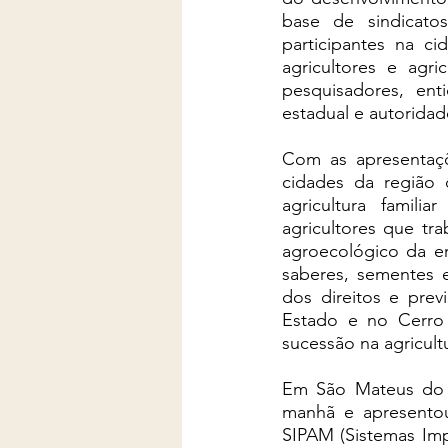
base de sindicatos
participantes na 
agricultores e agri
pesquisadores, ent
estadual e autoridade
Com as apresentaçõe
cidades da região 
agricultura famili
agricultores que tr
agroecológico da er
saberes, sementes e
dos direitos e prev
Estado e no Cerro A
sucessão na agricultur
Em São Mateus do 
manhã e apresentou,
SIPAM (Sistemas Imp