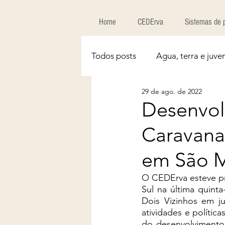
Home
CEDErva
Sistemas de 
Todos posts
Agua, terra e juve
29 de ago. de 2022
Desenvol
Caravana 
em São M
O CEDErva esteve pr
Sul na última quint
Dois Vizinhos em j
atividades e polític
do desenvolvimento 