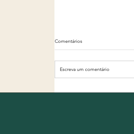
Comentários
Escreva um comentário
Projeto "Água, Terra e
Futuro" completa primeiro
mês de execução com
equipe formada e início das
ações nos territórios