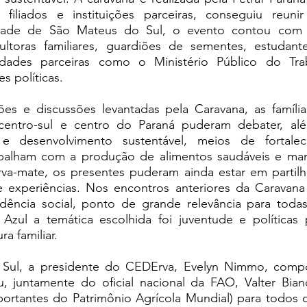
 filiados e instituições parceiras, conseguiu reuni
cidade de São Mateus do Sul, o evento contou com 
cultoras familiares, guardiões de sementes, estudantes
idades parceiras como o Ministério Público do Trab
s políticas.
s e discussões levantadas pela Caravana, as famílias
centro-sul e centro do Paraná puderam debater, al
ar e desenvolvimento sustentável, meios de fortale
abalham com a produção de alimentos saudáveis e mane
va-mate, os presentes puderam ainda estar em partilha
 experiências. Nos encontros anteriores da Caravana 
idência social, ponto de grande relevância para todas
zul a temática escolhida foi juventude e políticas p
a familiar. 
Sul, a presidente do CEDErva, Evelyn Nimmo, compô
 juntamente do oficial nacional da FAO, Valter Bianch
ortantes do Patrimônio Agrícola Mundial) para todos o