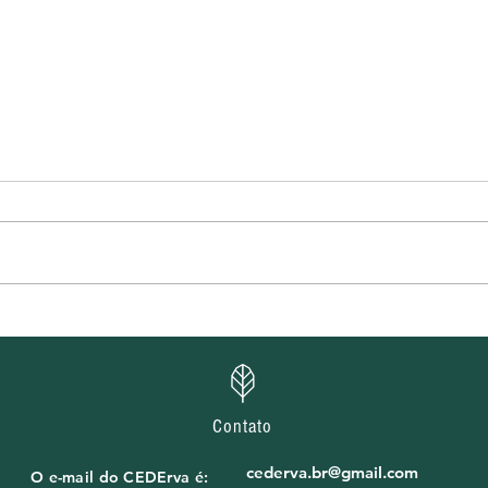
CEDErva divulga
CEDE
homologação das inscrições
selet
e cronograma de entrevistas
pres
de processos seletivos do
proj
projeto Água, Terra e Futuro
Juve
Contato
Mov
cederva.br@gmail.com
O e-mail do CEDErva é: