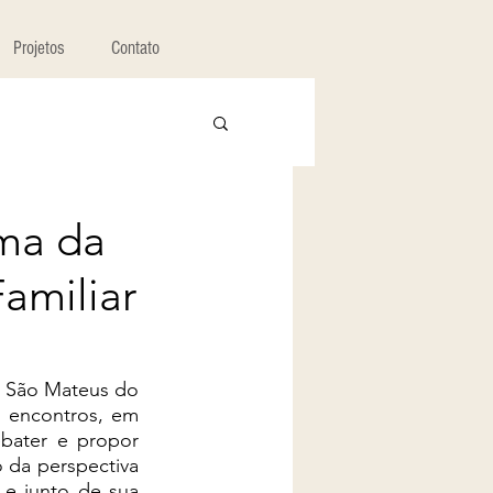
Projetos
Contato
ema da
amiliar
 São Mateus do 
 encontros, em 
bater e propor 
 da perspectiva 
 e junto de sua 