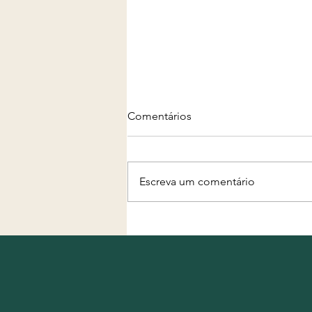
Comentários
Escreva um comentário
Projeto "Água, Terra e
Futuro" completa primeiro
mês de execução com
equipe formada e início das
ações nos territórios