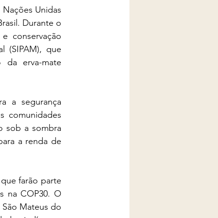
s Nações Unidas 
sil. Durante o 
 e conservação 
 (SIPAM), que 
da erva-mate 
a a segurança 
as comunidades 
vo sob a sombra 
ara a renda de 
ue farão parte 
os na COP30. O 
e São Mateus do 