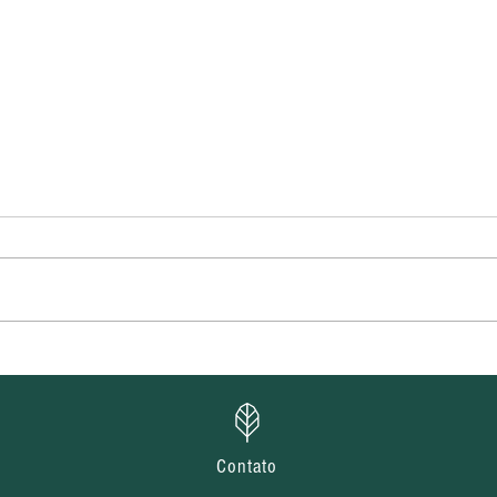
CEDErva divulga
CEDE
homologação das inscrições
selet
e cronograma de entrevistas
pres
de processos seletivos do
proj
projeto Água, Terra e Futuro
Juve
Contato
Mov