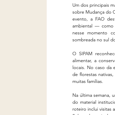
Um dos principais m
sobre Mudança do Cl
evento, a FAO dest
ambiental — como o
nesse momento con
sombreada no sul do 
O SIPAM reconhece 
alimentar, a conser
locais. No caso da 
de florestas nativa
muitas famílias.
Na última semana, u
do material institu
roteiro inclui visit