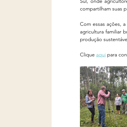
Sul, onde agriculto
compartilham suas pr
Com essas ações, a F
agricultura familiar 
produção sustentável
Clique 
aqui
 para con