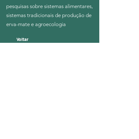
pesquisas sobre sistemas alimentares,
sistemas tradicionais de produção de
erva-mate e agroecologia
Voltar
Contato
O e-mail do CEDErva é:
cederva.br@gmail.com
Através dele você pode nos enviar perguntas
sobre a
Ilex paraguariensis
e seus sistemas
tradicionais de produção, assim como sugestões
e críticas.