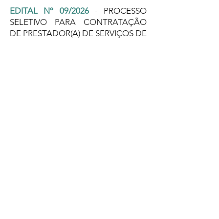
EDITAL Nº 09/2026
- PROCESSO
SELETIVO PARA CONTRATAÇÃO
DE PRESTADOR(A) DE SERVIÇOS DE
FORMAÇÃO, MOBILIZAÇÃO E
ENGAJAMENTO COMUNITÁRIO
NO ÂMBITO DO PROJETO “ÁGUA,
TERRA E FUTURO: JUVENTUDES
CAMPONESAS EM MOVIMENTO”
EDITAL Nº 08/2026
- PROCESSO
SELETIVO PARA CONTRATAÇÃO
DE PRESTADOR(A) DE SERVIÇOS DE
FORMAÇÃO, MOBILIZAÇÃO E
CAPACITAÇÃO EM GESTÃO E
COMERCIALIZAÇÃO DE
PRODUTOS DA AGRICULTURA
FAMILIAR E ECONOMIA SOLIDÁRIA
NO ÂMBITO DO PROJETO “ÁGUA,
TERRA E FUTURO: JUVENTUDES