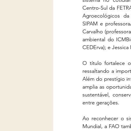
sistema no cotidian
Centro-Sul da FETRA
Agroecológicos da
SIPAM e professora/
Carvalho (professor
ambiental do ICMBio)
CEDErva); e Jessica
O título fortalece 
ressaltando a impor
Além do prestígio i
amplia as oportunida
sustentável, conser
entre gerações.
Ao reconhecer o si
Mundial, a FAO tam