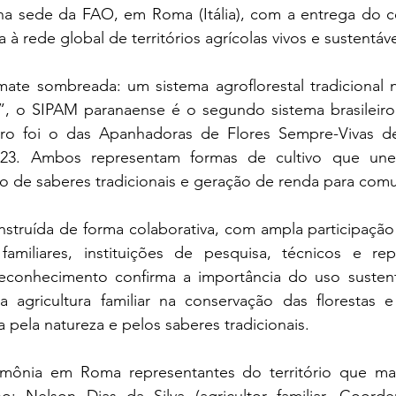
na sede da FAO, em Roma (Itália), com a entrega do cert
 à rede global de territórios agrícolas vivos e sustentáve
te sombreada: um sistema agroflorestal tradicional n
”, o SIPAM paranaense é o segundo sistema brasileiro 
iro foi o das Apanhadoras de Flores Sempre-Vivas de
23. Ambos representam formas de cultivo que une
ão de saberes tradicionais e geração de renda para comu
nstruída de forma colaborativa, com ampla participação
s familiares, instituições de pesquisa, técnicos e rep
reconhecimento confirma a importância do uso sustentá
a agricultura familiar na conservação das florestas e
da pela natureza e pelos saberes tradicionais.
rimônia em Roma representantes do território que ma