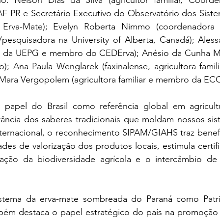
o: Nelson Dias da Silva (agricultor familiar, Coorde
F-PR e Secretário Executivo do Observatório dos Sistem
 Erva-Mate); Evelyn Roberta Nimmo (coordenadora d
pesquisadora na University of Alberta, Canadá); Alessa
a da UEPG e membro do CEDErva); Anésio da Cunha Mar
; Ana Paula Wenglarek (faxinalense, agricultora famili
 Mara Vergopolem (agricultora familiar e membro da 
o papel do Brasil como referência global em agricultur
tância dos saberes tradicionais que moldam nossos sist
nternacional, o reconhecimento SIPAM/GIAHS traz benefí
des de valorização dos produtos locais, estimula certifi
vação da biodiversidade agrícola e o intercâmbio de
stema da erva-mate sombreada do Paraná como Patrim
bém destaca o papel estratégico do país na promoção