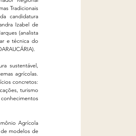
nador Regional 
as Tradicionais 
a candidatura 
ndra Izabel de 
ques (analista 
ar e técnica do 
ECOARAUCÁRIA).
a sustentável, 
emas agrícolas. 
cios concretos: 
cações, turismo 
 conhecimentos 
ônio Agrícola 
 de modelos de 